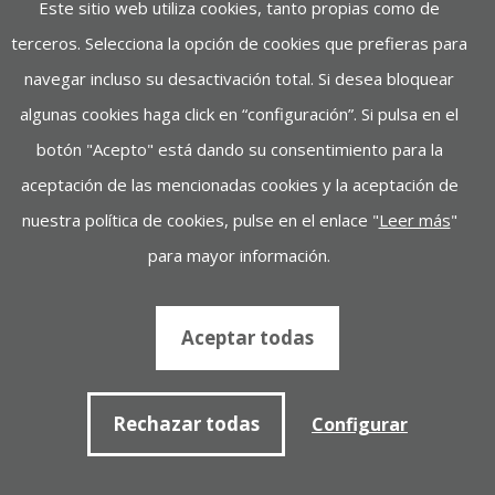
Este sitio web utiliza cookies, tanto propias como de
terceros. Selecciona la opción de cookies que prefieras para
navegar incluso su desactivación total. Si desea bloquear
algunas cookies haga click en “configuración”. Si pulsa en el
botón "Acepto" está dando su consentimiento para la
aceptación de las mencionadas cookies y la aceptación de
nuestra política de cookies, pulse en el enlace "
Leer más
"
AYERBE 1500-15 TX PERKINS
INSONORIZADO AUTO
para mayor información.
Motor: Perkins
Potencia: DE 8 A 40
Aceptar todas
Ver más de AYERBE 1500-15 TX PERKINS INSONORIZADO AUTO
Rechazar todas
Configurar