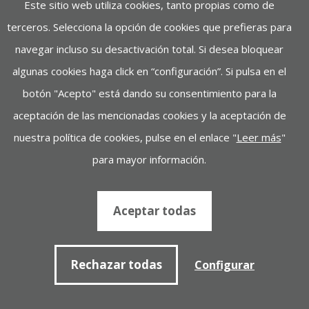
Este sitio web utiliza cookies, tanto propias como de
terceros. Selecciona la opción de cookies que prefieras para
navegar incluso su desactivación total. Si desea bloquear
algunas cookies haga click en “configuración”. Si pulsa en el
botón "Acepto" está dando su consentimiento para la
aceptación de las mencionadas cookies y la aceptación de
nuestra política de cookies, pulse en el enlace "
Leer más
"
AYERBE 1500-15 TX PERKINS
INSONORIZADO AUTO
para mayor información.
Motor: Perkins
Potencia: DE 8 A 40
Aceptar todas
Ver más de AYERBE 1500-15 TX PERKINS INSONORIZADO AUTO
Rechazar todas
Configurar