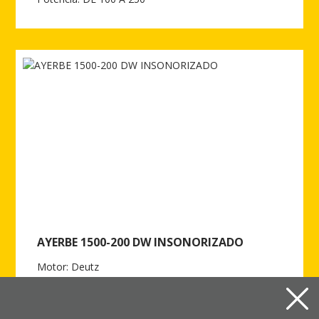
Ver más de AYERBE 1500-200 DW EST. AUT.
AYERBE 1500-200 DW INSONORIZADO
Motor: Deutz
Potencia: DE 100 A 250
Ver más de AYERBE 1500-200 DW INSONORIZADO