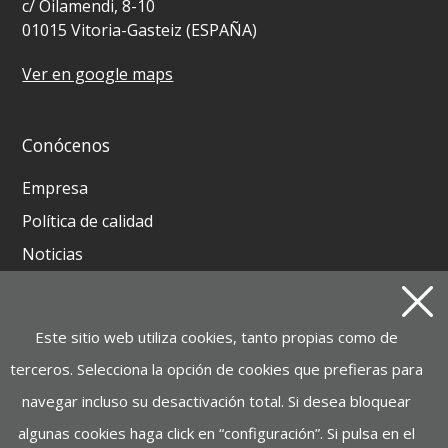
c/ Oilamendi, 8-10
01015 Vitoria-Gasteiz (ESPAÑA)
Ver en google maps
Conócenos
Empresa
Política de calidad
Noticias
Contacto
Este sitio web utiliza cookies, tanto propias como de
Productos
terceros. Selecciona la opción de cookies que prefieras para
GRUPOS ELECTRÓGENOS Y MOTOSOLDADURAS
navegar incluso su desactivación total. Si desea bloquear
BATERIA INSTAGRID ONE
algunas cookies haga click en “configuración”. Si pulsa en el