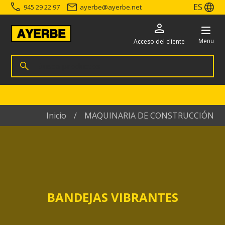
ES
945 29 22 97
ayerbe
@
ayerbe.net
Menu
Acceso del cliente
Busca productos
Buscar
Ir directamente al contenido
Inicio
MAQUINARIA DE CONSTRUCCIÓN
BANDEJAS VIBRANTES