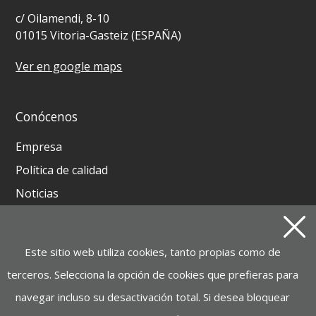
c/ Oilamendi, 8-10
01015 Vitoria-Gasteiz (ESPAÑA)
Ver en google maps
Conócenos
Empresa
Política de calidad
Noticias
Contacto
Este sitio web utiliza cookies, tanto propias como de
Productos
terceros. Selecciona la opción de cookies que prefieras para
GRUPOS ELECTRÓGENOS Y MOTOSOLDADURAS
navegar incluso su desactivación total. Si desea bloquear
BATERIA INSTAGRID ONE