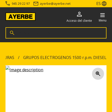
ES
945 29 22 97
ayerbe
@
ayerbe.net
Menu
Acceso del cliente
Busca productos
Buscar
Ir directamente al contenido
ADURAS
GRUPOS ELECTROGENOS 1500 r.p.m. DIESEL