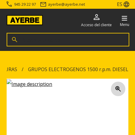
ES
945 29 22 97
ayerbe
@
ayerbe.net
Menu
Acceso del cliente
Busca productos
Buscar
Ir directamente al contenido
ADURAS
GRUPOS ELECTROGENOS 1500 r.p.m. DIESEL