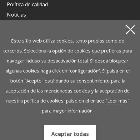
Política de calidad
Noticias
Contacto
Este sitio web utiliza cookies, tanto propias como de
Productos
terceros. Selecciona la opción de cookies que prefieras para
GRUPOS ELECTRÓGENOS Y MOTOSOLDADURAS
navegar incluso su desactivación total. Si desea bloquear
BATERIA INSTAGRID ONE
algunas cookies haga click en “configuración”. Si pulsa en el
MOTOBOMBAS, ELECTROBOMBAS,
botón "Acepto" está dando su consentimiento para la
HIDROLIMPIADORAS
aceptación de las mencionadas cookies y la aceptación de
MANUTENCIÓN, ELEVACIÓN
nuestra política de cookies, pulse en el enlace "
Leer más
"
MAQUINARIA DE CONSTRUCCIÓN
para mayor información.
INDUSTRIA, ILUMINACIÓN, MAQUINARIA DE JARDIN
Aceptar todas