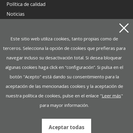
Política de calidad
Noticias
Contacto
Este sitio web utiliza cookies, tanto propias como de
Productos
terceros. Selecciona la opción de cookies que prefieras para
GRUPOS ELECTRÓGENOS Y MOTOSOLDADURAS
navegar incluso su desactivación total. Si desea bloquear
BATERIA INSTAGRID ONE
algunas cookies haga click en “configuración”. Si pulsa en el
MOTOBOMBAS, ELECTROBOMBAS,
botón "Acepto" está dando su consentimiento para la
HIDROLIMPIADORAS
aceptación de las mencionadas cookies y la aceptación de
MANUTENCIÓN, ELEVACIÓN
nuestra política de cookies, pulse en el enlace "
Leer más
"
MAQUINARIA DE CONSTRUCCIÓN
para mayor información.
INDUSTRIA, ILUMINACIÓN, MAQUINARIA DE JARDIN
Aceptar todas