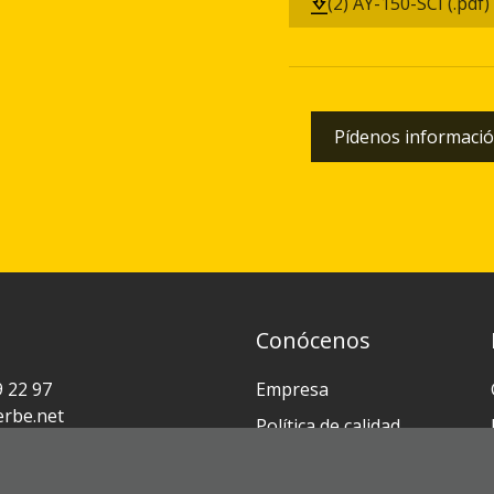
(2) AY-150-SCI (.pdf)
Pídenos informació
Conócenos
9 22 97
Empresa
rbe.net
Política de calidad
Noticias
i, 8-10
ia-Gasteiz (ESPAÑA)