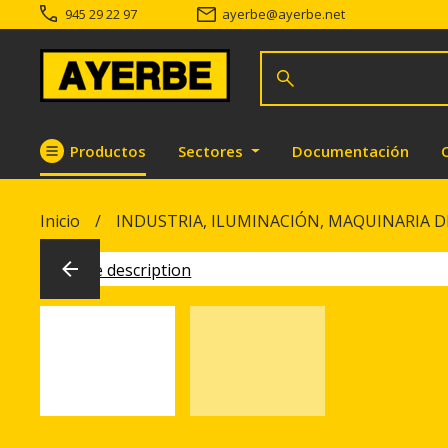
945 29 22 97
ayerbe
@
ayerbe.net
Busca productos
Buscar
Productos
Sectores
Documentación
Ir directamente al contenido
Inicio
INDUSTRIA, ILUMINACIÓN, MAQUINARIA D
Previous