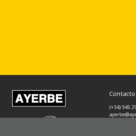
Contacto
(+34) 945 2
ayerbe@aye
c/ Oilamend
01015 Vitor