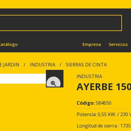
Catálogo
Empresa
Servicios
E JARDIN
INDUSTRIA
SIERRAS DE CINTA
INDUSTRIA
Next
AYERBE 150
Código:
584650
Potencia: 0,55 KW. / 230 V
Longitud de sierra : 1735