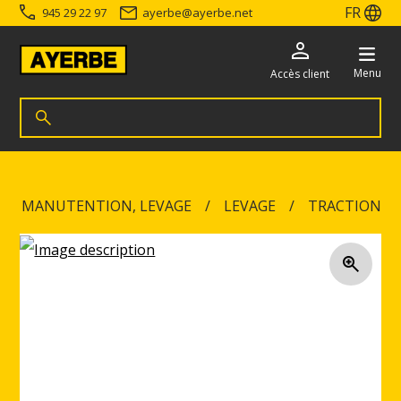
FR
945 29 22 97
ayerbe
@
ayerbe.net
Menu
Accès client
Recherche de produits
Rechercher
Accéder directement au contenu
MANUTENTION, LEVAGE
LEVAGE
TRACTION