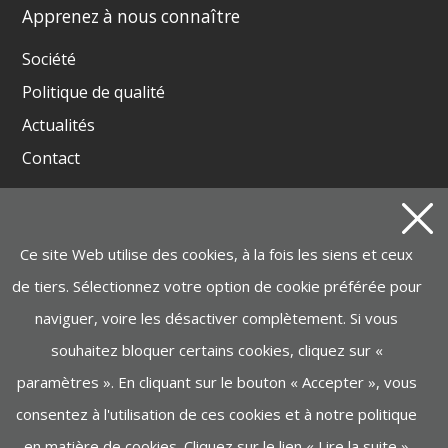
Apprenez à nous connaître
Société
Politique de qualité
Actualités
Contact
Produits
Ce site Web utilise des cookies, à la fois les siens et ceux
GROUPES ÉLECTROGÈNES ET SOUDEUSES
de tiers. Sélectionnez votre option de cookie préférée pour
BATTERIE INSTAGRID ONE
naviguer, voire les désactiver complètement. Si vous
MOTOPOMPES, ÉLECTROPOMPES, NETTOYEURS
VAPEURS
souhaitez bloquer certains cookies, cliquez sur «
paramètres ». En cliquant sur le bouton « Accepter », vous
MANUTENTION, LEVAGE
consentez à l'utilisation de ces cookies et à notre politique
MACHINERIE DE CONSTRUCTION
en matière de cookies. Cliquez sur le lien «
Lire la suite
»