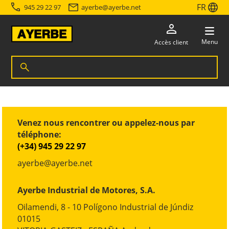
FR
945 29 22 97
ayerbe
@
ayerbe.net
Menu
Accès client
Recherche de produits
Rechercher
Accéder directement au contenu
Venez nous rencontrer ou appelez-nous par
téléphone:
(+34) 945 29 22 97
ayerbe
@
ayerbe.net
Ayerbe Industrial de Motores, S.A.
Oilamendi, 8 - 10 Polígono Industrial de Júndiz
01015