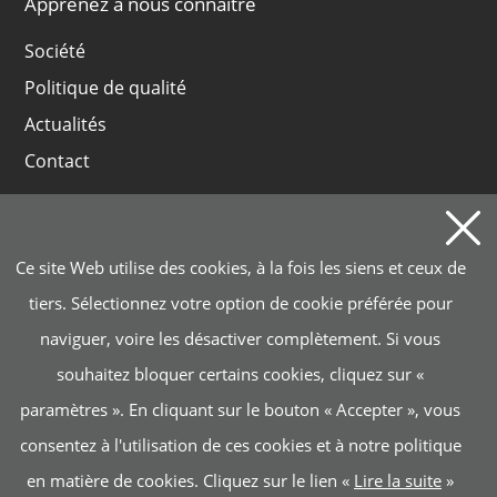
Apprenez à nous connaître
Société
Politique de qualité
Actualités
Contact
Produits
Ce site Web utilise des cookies, à la fois les siens et ceux de
GROUPES ÉLECTROGÈNES ET SOUDEUSES
tiers. Sélectionnez votre option de cookie préférée pour
BATTERIE INSTAGRID ONE
naviguer, voire les désactiver complètement. Si vous
MOTOPOMPES, ÉLECTROPOMPES, NETTOYEURS
VAPEURS
souhaitez bloquer certains cookies, cliquez sur «
paramètres ». En cliquant sur le bouton « Accepter », vous
MANUTENTION, LEVAGE
consentez à l'utilisation de ces cookies et à notre politique
MACHINERIE DE CONSTRUCTION
en matière de cookies. Cliquez sur le lien «
Lire la suite
»
INDUSTRIE, ÉCLAIRAGE, MACHINES DE JARDIN