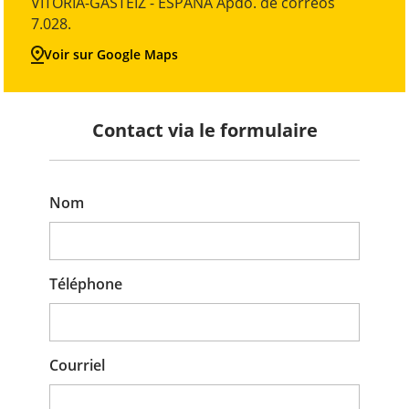
VITORIA-GASTEIZ - ESPAÑA Apdo. de correos
7.028.
Voir sur Google Maps
Contact via le formulaire
Formulaire de contact
Nom
Téléphone
Courriel