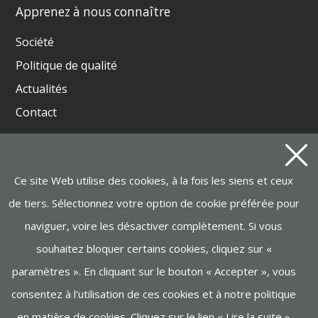
Apprenez à nous connaître
Société
Politique de qualité
Actualités
Contact
Produits
Ce site Web utilise des cookies, à la fois les siens et ceux
GROUPES ÉLECTROGÈNES ET SOUDEUSES
de tiers. Sélectionnez votre option de cookie préférée pour
BATTERIE INSTAGRID ONE
naviguer, voire les désactiver complètement. Si vous
MOTOPOMPES, ÉLECTROPOMPES, NETTOYEURS
VAPEURS
souhaitez bloquer certains cookies, cliquez sur «
paramètres ». En cliquant sur le bouton « Accepter », vous
MANUTENTION, LEVAGE
consentez à l'utilisation de ces cookies et à notre politique
MACHINERIE DE CONSTRUCTION
en matière de cookies. Cliquez sur le lien «
Lire la suite
»