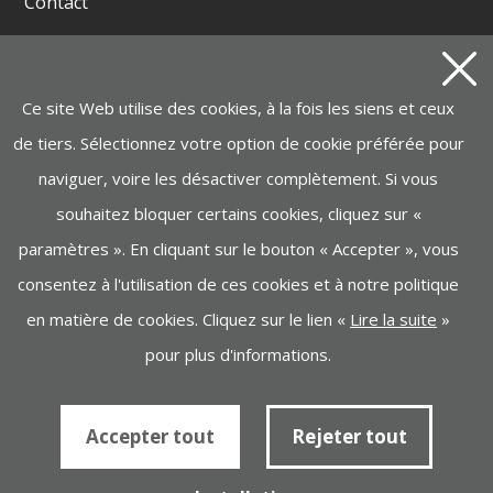
Contact
Produits
Ce site Web utilise des cookies, à la fois les siens et ceux
GROUPES ÉLECTROGÈNES ET SOUDEUSES
de tiers. Sélectionnez votre option de cookie préférée pour
BATTERIE INSTAGRID ONE
naviguer, voire les désactiver complètement. Si vous
MOTOPOMPES, ÉLECTROPOMPES, NETTOYEURS
VAPEURS
souhaitez bloquer certains cookies, cliquez sur «
paramètres ». En cliquant sur le bouton « Accepter », vous
MANUTENTION, LEVAGE
consentez à l'utilisation de ces cookies et à notre politique
MACHINERIE DE CONSTRUCTION
en matière de cookies. Cliquez sur le lien «
Lire la suite
»
INDUSTRIE, ÉCLAIRAGE, MACHINES DE JARDIN
pour plus d'informations.
Accepter tout
Rejeter tout
Politique de cookies
Informations au fournisseur