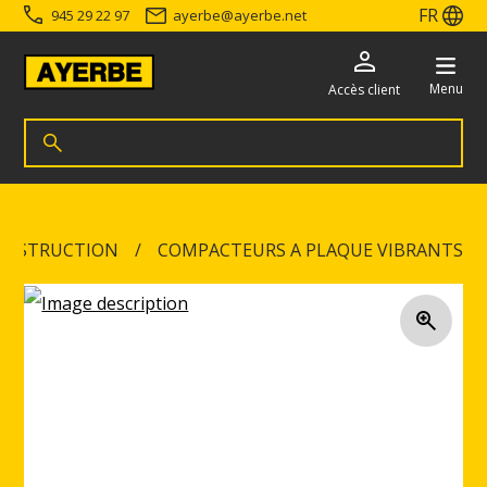
FR
945 29 22 97
ayerbe
@
ayerbe.net
Menu
Accès client
Recherche de produits
Rechercher
Accéder directement au contenu
CONSTRUCTION
COMPACTEURS A PLAQUE VIBRANTS