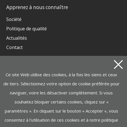
Apprenez à nous connaître
Société
Politique de qualité
Actualités
Contact
Produits
Ce site Web utilise des cookies, à la fois les siens et ceux
GROUPES ÉLECTROGÈNES ET SOUDEUSES
de tiers. Sélectionnez votre option de cookie préférée pour
BATTERIE INSTAGRID ONE
naviguer, voire les désactiver complètement. Si vous
MOTOPOMPES, ÉLECTROPOMPES, NETTOYEURS
VAPEURS
souhaitez bloquer certains cookies, cliquez sur «
paramètres ». En cliquant sur le bouton « Accepter », vous
MANUTENTION, LEVAGE
consentez à l'utilisation de ces cookies et à notre politique
MACHINERIE DE CONSTRUCTION