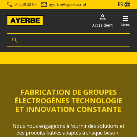
FR
945 29 22 97
ayerbe
@
ayerbe.net
Menu
Accès client
Recherche de produits
Rechercher
Accéder directement au contenu
FABRICATION DE GROUPES
ÉLECTROGÈNES TECHNOLOGIE
ET INNOVATION CONSTANTE
Nous nous engageons à fournir des solutions et
des produits fiables adaptés à chaque besoin.